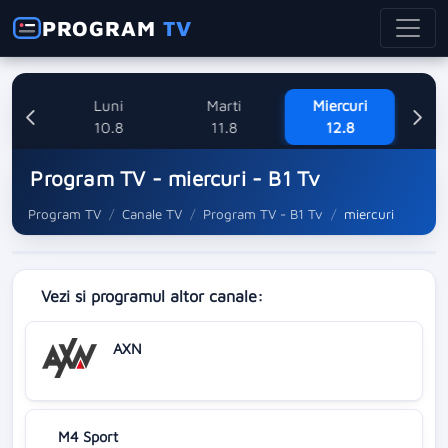
PROGRAM
TV
ne
Luni
Marti
Miercuri
8
10.8
11.8
12.8
Program TV - miercuri - B1 Tv
Program TV
Canale TV
Program TV - B1 Tv
miercuri
Vezi si programul altor canale:
AXN
M4 Sport