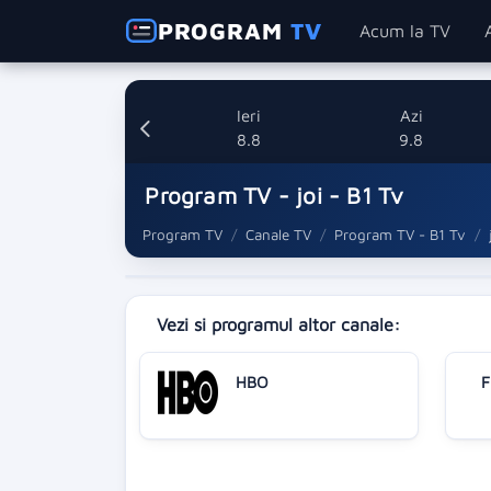
PROGRAM
TV
Acum la TV
Ieri
Azi
8.8
9.8
Program TV - joi - B1 Tv
Program TV
Canale TV
Program TV - B1 Tv
Vezi si programul altor canale:
HBO
F