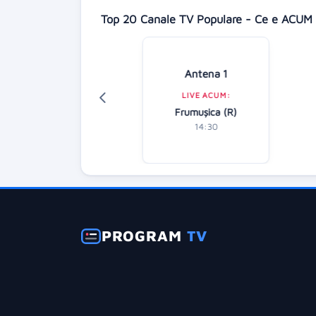
Top 20 Canale TV Populare - Ce e ACUM 
Digi 24
Antena 1
LIVE ACUM:
LIVE ACUM:
tirile dimineții
Frumușica (R)
07:00
14:30
PROGRAM
TV