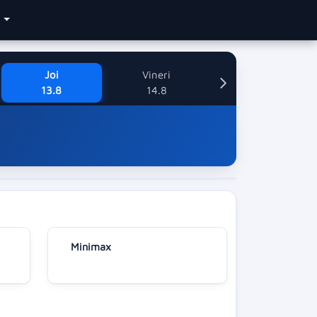
e
Joi
Vineri
13.8
14.8
Minimax