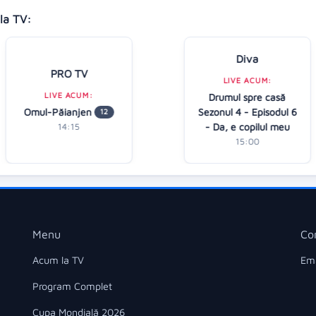
la TV:
Diva
PRO TV
LIVE ACUM:
LIVE ACUM:
Drumul spre casă
Omul-Păianjen
Sezonul 4 - Episodul 6
12
- Da, e copilul meu
14:15
15:00
Menu
Co
Acum la TV
Ema
Program Complet
Cupa Mondială 2026