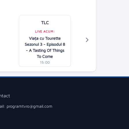
TLC
Kanal D
LIVE ACUM:
Viața cu Tourette
LIVE ACUM:
Sezonul 3 - Episodul 8
Asta-i Români
- A Tasting Of Things
14:30
To Come
15:00
ntact
il: programtvro@gmail.com