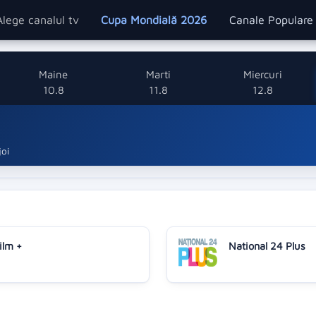
Alege canalul tv
Cupa Mondială 2026
Canale Popular
Maine
Marti
Miercuri
10.8
11.8
12.8
joi
ilm +
National 24 Plus