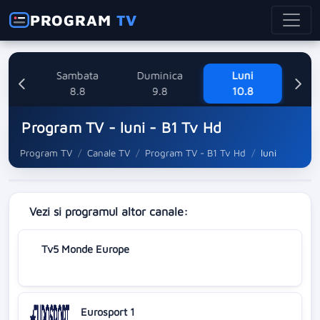
PROGRAM
TV
ne
Sambata
Duminica
Luni
M
8
8.8
9.8
10.8
Program TV - luni - B1 Tv Hd
Program TV
Canale TV
Program TV - B1 Tv Hd
luni
Vezi si programul altor canale:
Tv5 Monde Europe
Eurosport 1