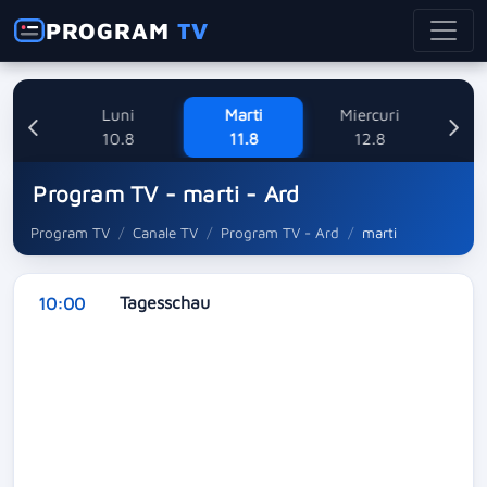
PROGRAM
TV
ne
Luni
Marti
Miercuri
8
10.8
11.8
12.8
Program TV - marti - Ard
Program TV
Canale TV
Program TV - Ard
marti
Tagesschau
10:00