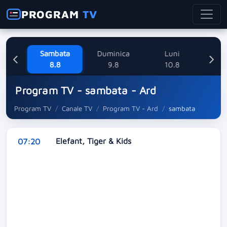
PROGRAM
TV
ne
Sambata
Duminica
Luni
M
8
8.8
9.8
10.8
Program TV - sambata - Ard
Program TV
Canale TV
Program TV - Ard
sambata
Elefant, Tiger & Kids
07:20