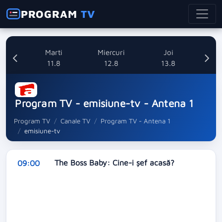
PROGRAM
TV
i
Marti
Miercuri
Joi
8
11.8
12.8
13.8
Program TV - emisiune-tv - Antena 1
Program TV
Canale TV
Program TV - Antena 1
emisiune-tv
The Boss Baby: Cine-i şef acasă?
09:00