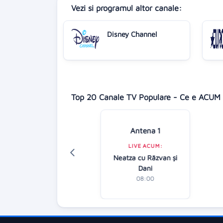
Vezi si programul altor canale:
Disney Channel
Top 20 Canale TV Populare - Ce e ACUM 
Antena 1
Digi 24
LIVE ACUM:
LIVE ACUM:
Neatza cu Răzvan şi
tirile dimineții
Dani
07:00
08:00