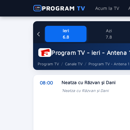
PROGRAM
TV
Acum la TV
Ieri
Azi
6.8
7.8
Program TV - ieri - Antena 
Program TV
Canale TV
Program TV - Antena 1
Neatza cu Răzvan şi Dani
08:00
'Neatza cu Răzvan şi Dani