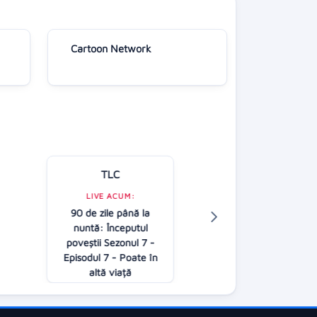
Cartoon Network
TLC
Kanal D
LIVE ACUM:
90 de zile până la
LIVE ACUM:
nuntă: Începutul
Follow us
poveştii Sezonul 7 -
08:00
Episodul 7 - Poate în
altă viață
09:00