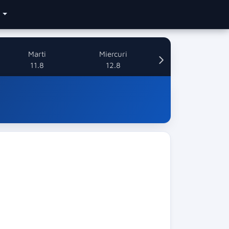
e
Marti
Miercuri
11.8
12.8