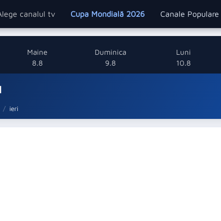
Alege canalul tv
Cupa Mondială 2026
Canale Popular
Maine
Duminica
Luni
8.8
9.8
10.8
1
ieri