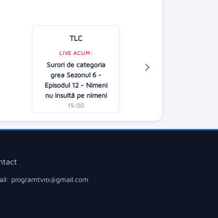
TLC
Kanal D
LIVE ACUM:
LIVE ACUM:
Surori de categoria
Jocul cuvintelo
grea Sezonul 6 -
Dan Negru
A
Episodul 12 - Nimeni
15:00
nu insultă pe nimeni
15:00
ntact
il: programtvro@gmail.com