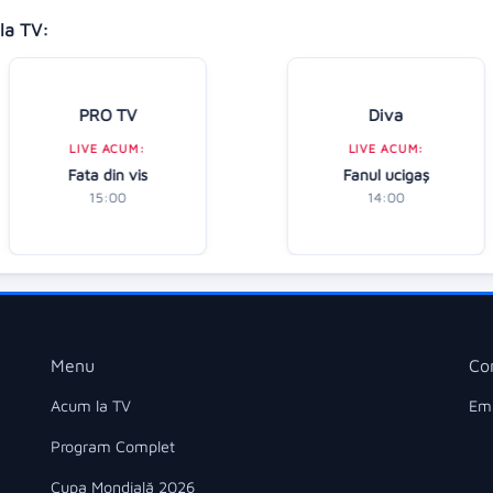
la TV:
PRO TV
Diva
LIVE ACUM:
LIVE ACUM:
Fata din vis
Fanul ucigaș
15:00
14:00
Menu
Co
Acum la TV
Ema
Program Complet
Cupa Mondială 2026