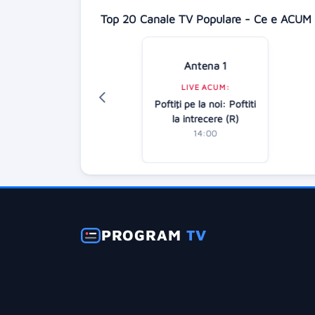
Top 20 Canale TV Populare - Ce e ACUM 
Antena 1
Digi 24
LIVE ACUM:
LIVE ACUM:
Poftiţi pe la noi: Poftiti
Știrile amiezii
la intrecere (R)
12:00
14:00
PROGRAM
TV