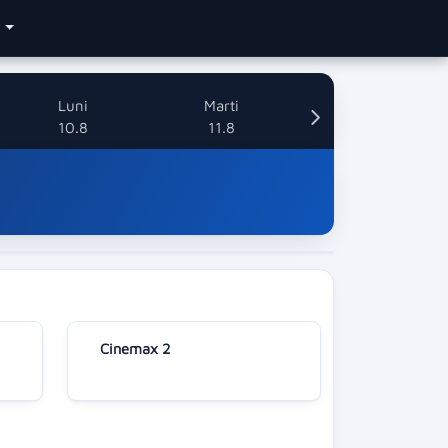
e
Luni
Marti
10.8
11.8
Cinemax 2