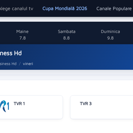
Alege canalul tv
Cupa Mondială 2026
Canale Popular
Maine
Sambata
Duminica
7.8
8.8
9.8
iness Hd
siness Hd
vineri
TVR 1
TVR 3