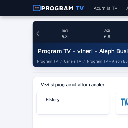
PROGRAM
TV
Acum la TV
Ieri
Azi
5.8
6.8
Program TV - vineri - Aleph Bus
Program TV
Canale TV
Program TV - Aleph Bu
Vezi si programul altor canale:
History