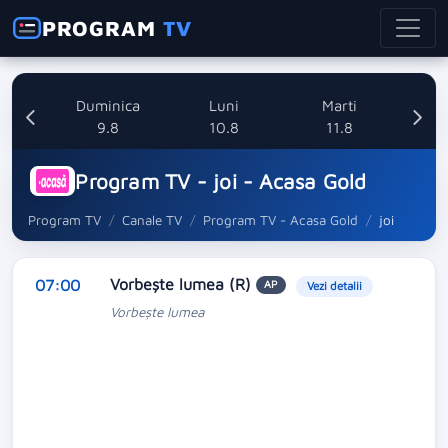
PROGRAM
TV
ata
Duminica
Luni
Marti
8
9.8
10.8
11.8
Program TV - joi - Acasa Gold
Program TV
Canale TV
Program TV - Acasa Gold
joi
Vorbeşte lumea (R)
07:00
AP
Vezi detalii
Vorbeşte lumea