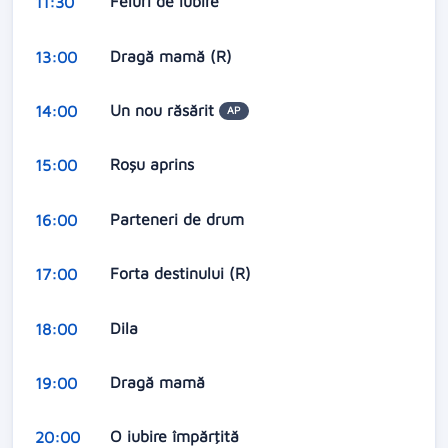
Feluri de iubire
11:30
Dragă mamă (R)
13:00
Un nou răsărit
14:00
AP
Roşu aprins
15:00
Parteneri de drum
16:00
Forta destinului (R)
17:00
Dila
18:00
Dragă mamă
19:00
O iubire împărţită
20:00