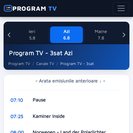
PROGRAM
TV
Ieri
Azi
Maine
Sa
5.8
6.8
7.8
Program TV - 3sat Azi
Program TV
Canale TV
Program TV - 3sat
- Arata emisiunile anterioare ↓ -
Pause
07:10
Kaminer Inside
07:25
Norwegen - Land der Polarlichter
08:00