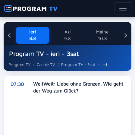
PROGRAM
TV
Ieri
Azi
Maine
M
8.8
9.8
10.8
Program TV - ieri - 3sat
Program TV
Canale TV
Program TV - 3sat
ieri
WeltWeit: Liebe ohne Grenzen. Wie geht
07:30
der Weg zum Glück?