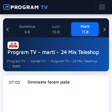
PROGRAM
TV
ne
Duminica
Luni
Marti
Mi
8
9.8
10.8
11.8
Program TV - marti - 24 Mix Teleshop
Program TV
Canale TV
Program TV - 24 Mix Teleshop
marti
Dimineata facem piața
07:00