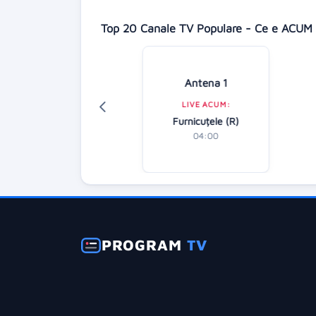
Top 20 Canale TV Populare - Ce e ACUM 
Digi 24
Antena 1
LIVE ACUM:
LIVE ACUM:
tirile dimineții
Furnicuțele (R)
07:00
04:00
PROGRAM
TV