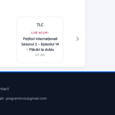
TLC
Kanal D
LIVE ACUM:
Pețitori internaționali
LIVE ACUM:
Sezonul 2 - Episodul 14
Fata de la ferea
- Flăcări la dublu
07:00
07:00
ntact
il: programtvro@gmail.com