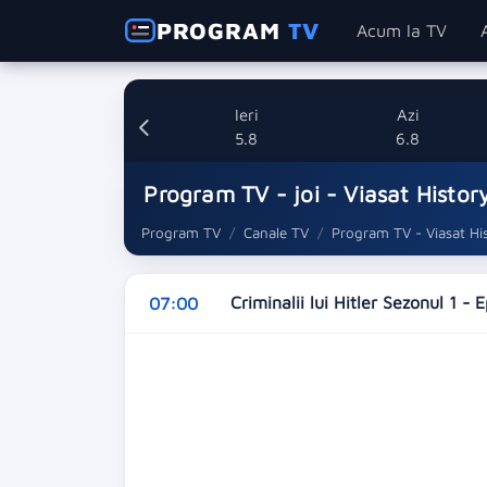
PROGRAM
TV
Acum la TV
Ieri
Azi
5.8
6.8
Program TV - joi - Viasat Histor
Program TV
Canale TV
Program TV - Viasat Hi
Criminalii lui Hitler Sezonul 1 - 
07:00