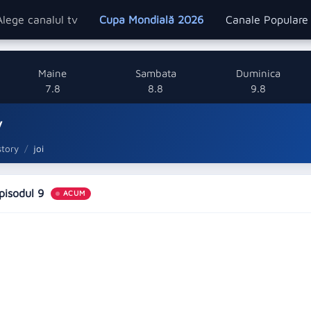
Alege canalul tv
Cupa Mondială 2026
Canale Popular
Maine
Sambata
Duminica
7.8
8.8
9.8
y
story
joi
Episodul 9
ACUM