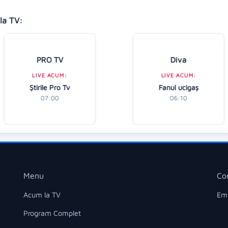
la TV:
PRO TV
Diva
LIVE ACUM:
LIVE ACUM:
Ştirile Pro Tv
Fanul ucigaș
07:00
06:10
Menu
Co
Acum la TV
Ema
Program Complet