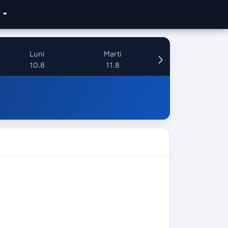
e
Luni
Marti
10.8
11.8