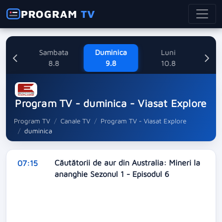
PROGRAM
TV
ne
Sambata
Duminica
Luni
M
8
8.8
9.8
10.8
Program TV - duminica - Viasat Explore
Program TV
Canale TV
Program TV - Viasat Explore
duminica
Căutătorii de aur din Australia: Mineri la
07:15
ananghie Sezonul 1 - Episodul 6