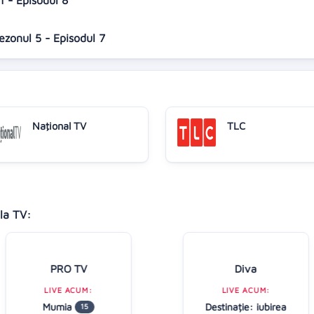
 1 - Episodul 8
Sezonul 5 - Episodul 7
Naţional TV
TLC
la TV:
PRO TV
Diva
LIVE ACUM:
LIVE ACUM:
Mumia
Destinație: iubirea
15