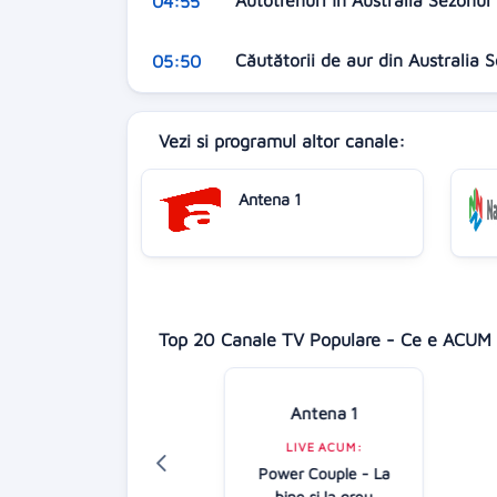
Autotrenuri în Australia Sezonul
04:55
Căutătorii de aur din Australia 
05:50
Vezi si programul altor canale:
Antena 1
Top 20 Canale TV Populare - Ce e ACUM 
Antena 1
Digi 24
LIVE ACUM:
LIVE ACUM:
Power Couple - La
Focus Europa
bine si la greu