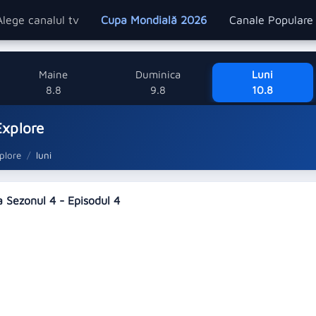
Alege canalul tv
Cupa Mondială 2026
Canale Popular
Maine
Duminica
Luni
8.8
9.8
10.8
Explore
plore
luni
a Sezonul 4 - Episodul 4