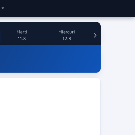
e
Marti
Miercuri
11.8
12.8