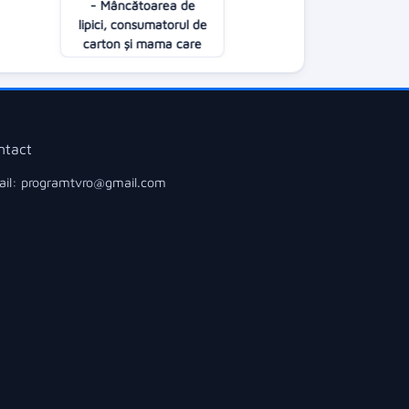
- Mâncătoarea de
20:00
lipici, consumatorul de
carton și mama care
nu renunță la alăptat
22:00
ntact
il: programtvro@gmail.com