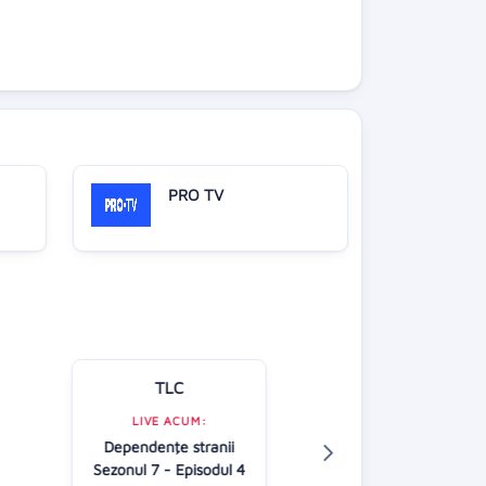
PRO TV
TLC
Kanal D
LIVE ACUM:
Dependenţe stranii
LIVE ACUM:
Sezonul 7 - Episodul 4
O dragoste