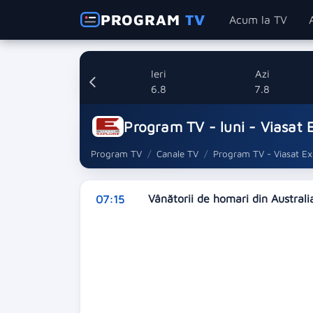
PROGRAM
TV
Acum la TV
Ieri
Azi
6.8
7.8
Program TV - luni - Viasat 
Program TV
Canale TV
Program TV - Viasat Ex
Vânătorii de homari din Australi
07:15