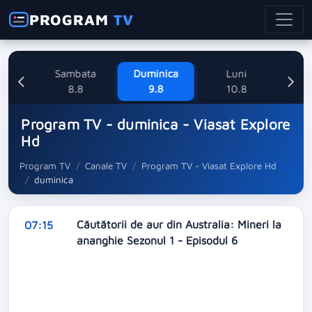
PROGRAM
TV
ne
Sambata
Duminica
Luni
M
8
8.8
9.8
10.8
Program TV - duminica - Viasat Explore
Hd
Program TV
Canale TV
Program TV - Viasat Explore Hd
duminica
Căutătorii de aur din Australia: Mineri la
07:15
ananghie Sezonul 1 - Episodul 6