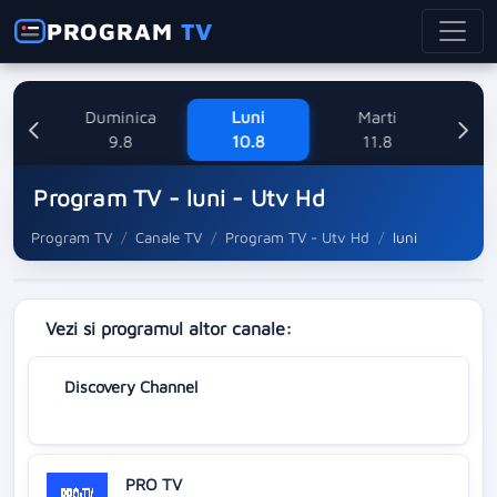
PROGRAM
TV
ne
Duminica
Luni
Marti
Mi
8
9.8
10.8
11.8
Program TV - luni - Utv Hd
Program TV
Canale TV
Program TV - Utv Hd
luni
Vezi si programul altor canale:
Discovery Channel
PRO TV