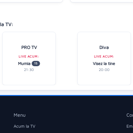
la TV:
PRO TV
Diva
LIVE ACUM:
LIVE ACUM:
Mumia
Visez la tine
15
21:30
20:00
Menu
Co
Acum la TV
Ema