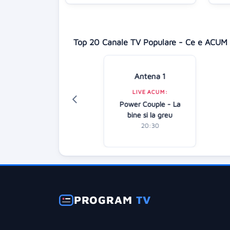
Top 20 Canale TV Populare - Ce e ACUM 
Antena 1
Digi 24
LIVE ACUM:
LIVE ACUM:
Power Couple - La
Focus Europa
bine si la greu
21:30
20:30
PROGRAM
TV