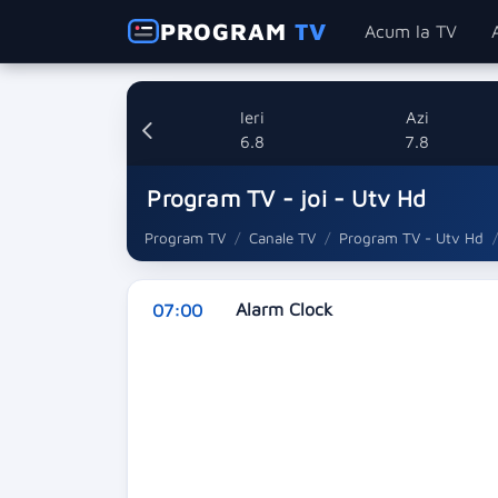
PROGRAM
TV
Acum la TV
Ieri
Azi
6.8
7.8
Program TV - joi - Utv Hd
Program TV
Canale TV
Program TV - Utv Hd
Alarm Clock
07:00