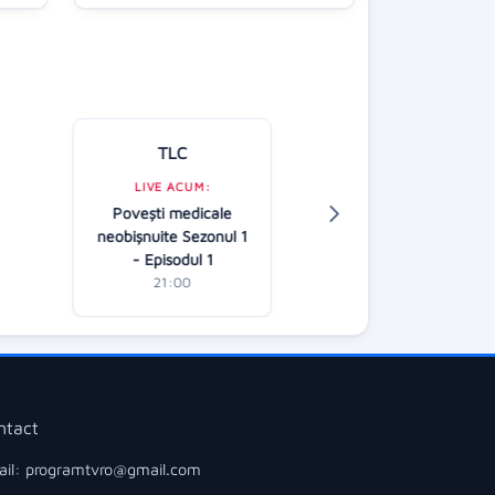
TLC
Kanal D
LIVE ACUM:
Povești medicale
LIVE ACUM:
neobișnuite Sezonul 1
O dragoste
- Episodul 1
20:00
21:00
ntact
il: programtvro@gmail.com