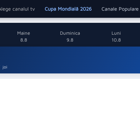
Alege canalul tv
Cupa Mondială 2026
Canale Popular
Maine
Duminica
Luni
8.8
9.8
10.8
joi