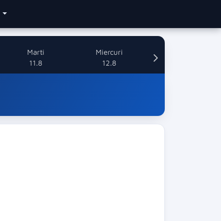
e
Marti
Miercuri
11.8
12.8