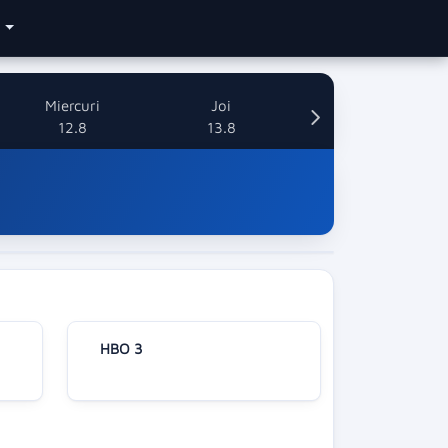
e
Miercuri
Joi
12.8
13.8
HBO 3