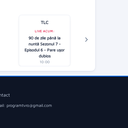
TLC
Kanal D
LIVE ACUM:
90 de zile până la
LIVE ACUM:
nuntă Sezonul 7 -
Asta-i România!
Episodul 6 - Pare ușor
10:15
dubios
10:00
ntact
il: programtvro@gmail.com