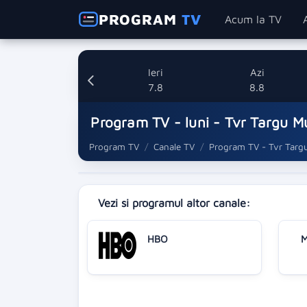
PROGRAM
TV
Acum la TV
Ieri
Azi
7.8
8.8
Program TV - luni - Tvr Targu M
Program TV
Canale TV
Program TV - Tvr Targ
Vezi si programul altor canale:
HBO
M