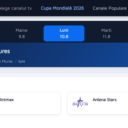
Alege canalul tv
Cupa Mondială 2026
Canale Popular
Maine
Luni
Marti
9.8
10.8
11.8
ures
u Mures
luni
inimax
Antena Stars