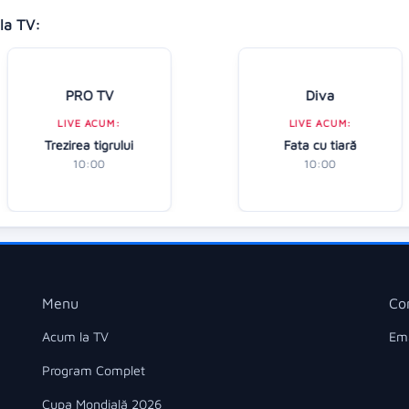
la TV:
PRO TV
Diva
LIVE ACUM:
LIVE ACUM:
Trezirea tigrului
Fata cu tiară
10:00
10:00
Menu
Co
Acum la TV
Ema
Program Complet
Cupa Mondială 2026