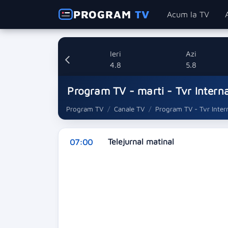
PROGRAM
TV
Acum la TV
Ieri
Azi
4.8
5.8
Program TV - marti - Tvr Intern
Program TV
Canale TV
Program TV - Tvr Inter
Telejurnal matinal
07:00