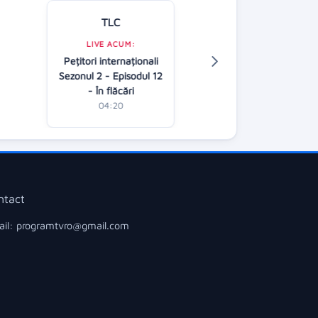
TLC
Kanal D
LIVE ACUM:
Pețitori internaționali
LIVE ACUM:
Sezonul 2 - Episodul 12
Casa iubirii (
- În flăcări
02:30
04:20
ntact
il: programtvro@gmail.com