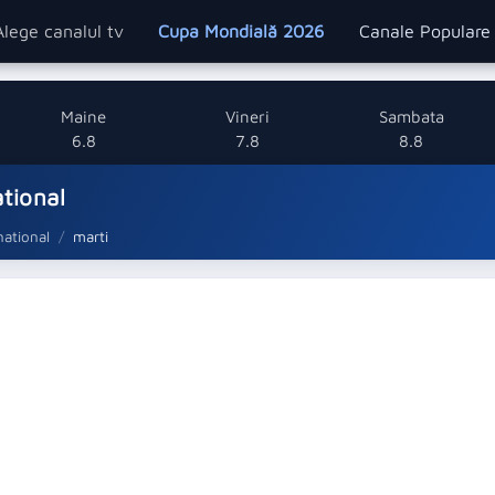
Alege canalul tv
Cupa Mondială 2026
Canale Popular
Maine
Vineri
Sambata
6.8
7.8
8.8
ational
national
marti