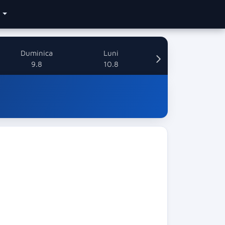
e
Duminica
Luni
9.8
10.8