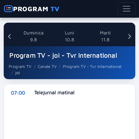
PROGRAM
TV
ata
Duminica
Luni
Marti
8
9.8
10.8
11.8
Program TV - joi - Tvr International
Program TV
Canale TV
Program TV - Tvr International
joi
Telejurnal matinal
07:00