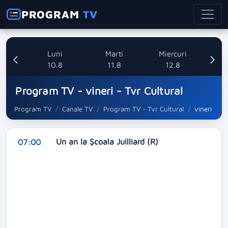
PROGRAM
TV
nica
Luni
Marti
Miercuri
8
10.8
11.8
12.8
Program TV - vineri - Tvr Cultural
Program TV
Canale TV
Program TV - Tvr Cultural
vineri
Un an la Şcoala Juilliard (R)
07:00