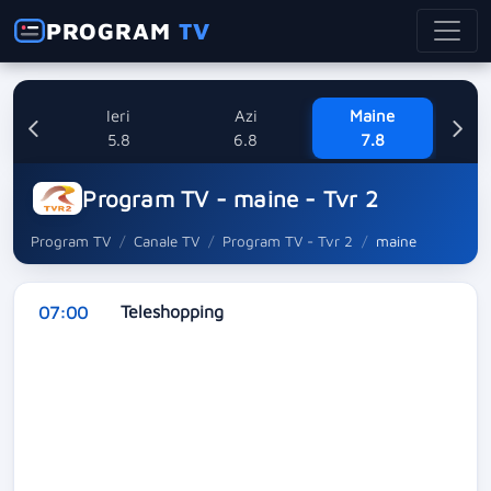
PROGRAM
TV
Ieri
Azi
Maine
Sa
5.8
6.8
7.8
Program TV - maine - Tvr 2
Program TV
Canale TV
Program TV - Tvr 2
maine
Teleshopping
07:00