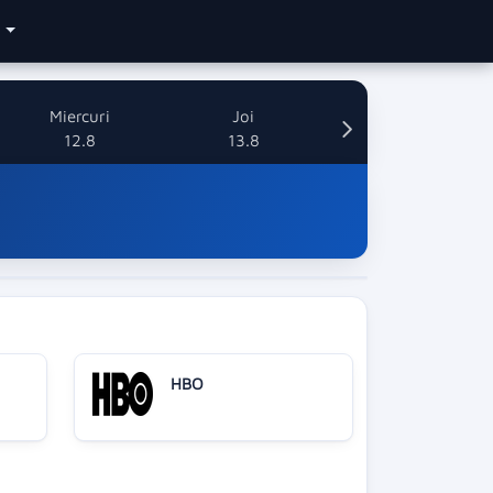
e
Miercuri
Joi
12.8
13.8
HBO