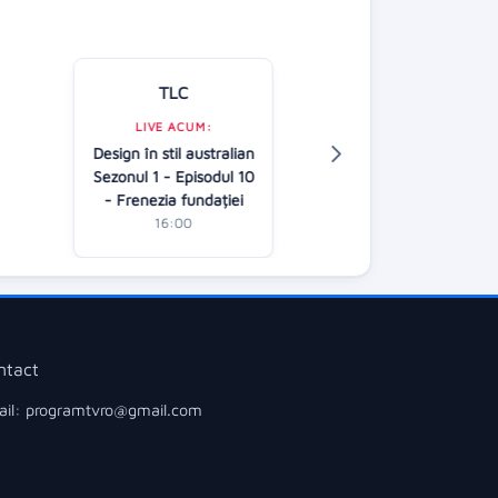
TLC
Kanal D
LIVE ACUM:
Design în stil australian
LIVE ACUM:
Sezonul 1 - Episodul 10
Casa iubirii
- Frenezia fundației
16:00
16:00
ntact
il: programtvro@gmail.com