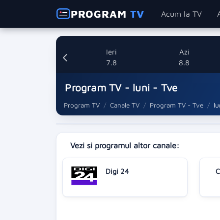
PROGRAM
TV
Acum la TV
Ieri
Azi
7.8
8.8
Program TV - luni - Tve
Program TV
Canale TV
Program TV - Tve
lu
Vezi si programul altor canale:
Digi 24
C