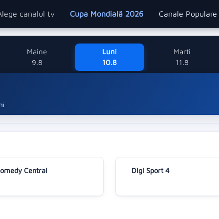
Alege canalul tv
Cupa Mondială 2026
Canale Popular
Maine
Luni
Marti
9.8
10.8
11.8
ni
omedy Central
Digi Sport 4