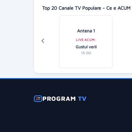
Top 20 Canale TV Populare - Ce e ACUM 
isney Channel
Antena 1
LIVE ACUM:
LIVE ACUM:
hineas și Ferb
Gustul verii
15:45
15:00
PROGRAM
TV