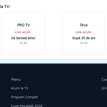
la TV:
PRO TV
Diva
LIVE ACUM:
LIVE ACUM:
Să dansați bine!
După 25 de ani
14:45
16:00
Menu
Co
Acum la TV
Ema
Program Complet
Cupa Mondială 2026