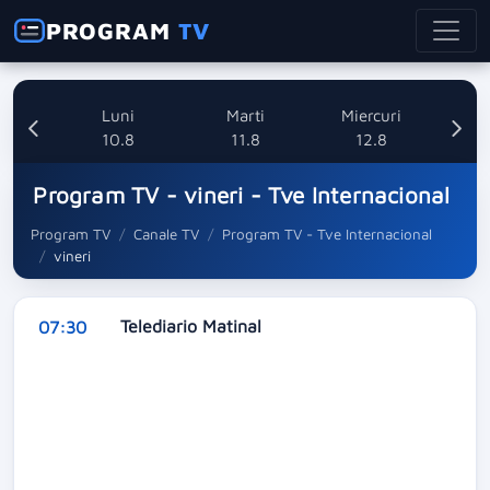
PROGRAM
TV
nica
Luni
Marti
Miercuri
8
10.8
11.8
12.8
Program TV - vineri - Tve Internacional
Program TV
Canale TV
Program TV - Tve Internacional
vineri
Telediario Matinal
07:30