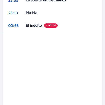
22:55
Ma Ma
23:10
El indulto
00:55
ACUM