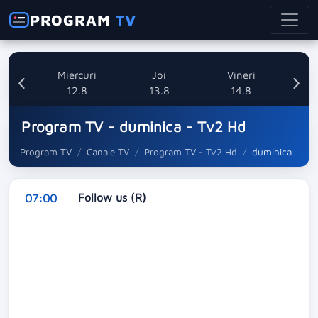
PROGRAM
TV
ti
Miercuri
Joi
Vineri
8
12.8
13.8
14.8
Program TV - duminica - Tv2 Hd
Program TV
Canale TV
Program TV - Tv2 Hd
duminica
Follow us (R)
07:00