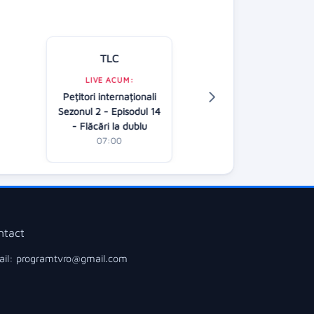
TLC
Kanal D
LIVE ACUM:
Pețitori internaționali
LIVE ACUM:
Sezonul 2 - Episodul 14
Fata de la ferea
- Flăcări la dublu
07:00
07:00
ntact
il: programtvro@gmail.com