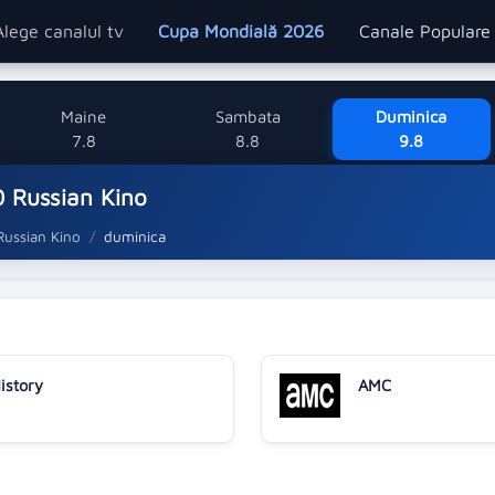
Alege canalul tv
Cupa Mondială 2026
Canale Popular
Maine
Sambata
Duminica
7.8
8.8
9.8
 Russian Kino
ussian Kino
duminica
istory
AMC