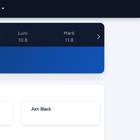
e
Luni
Marti
10.8
11.8
Axn Black