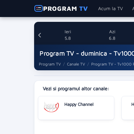
PROGRAM
TV
Acum la TV
Ieri
Azi
5.8
6.8
Program TV - duminica - Tv1000
Program TV
Canale TV
Program TV - Tv1000 R
Vezi si programul altor canale:
Happy Channel
H