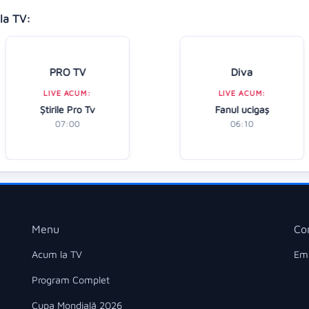
la TV:
PRO TV
Diva
LIVE ACUM:
LIVE ACUM:
Ştirile Pro Tv
Fanul ucigaș
07:00
06:10
Menu
Co
Acum la TV
Ema
Program Complet
Cupa Mondială 2026