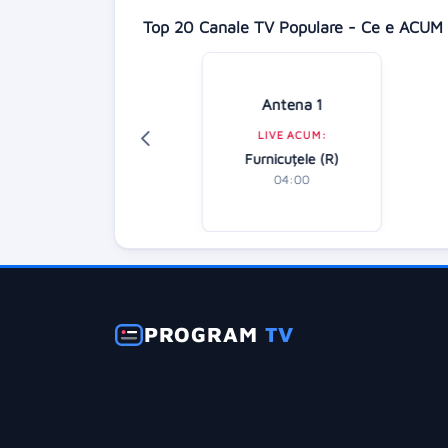
Top 20 Canale TV Populare - Ce e ACUM 
Digi 24
Antena 1
LIVE ACUM:
LIVE ACUM:
tirile dimineții
Furnicuțele (R)
07:00
04:00
PROGRAM
TV