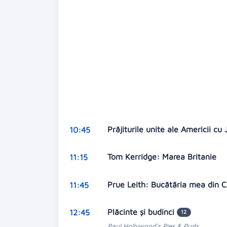
Prăjiturile unite ale Americii c
10:45
Tom Kerridge: Marea Britanie
11:15
Prue Leith: Bucătăria mea din 
11:45
Plăcinte şi budinci
12:45
12
Paul Hollywood's Pies & Puds