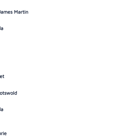
u James Martin
ada
d
let
Cotswold
ada
urie