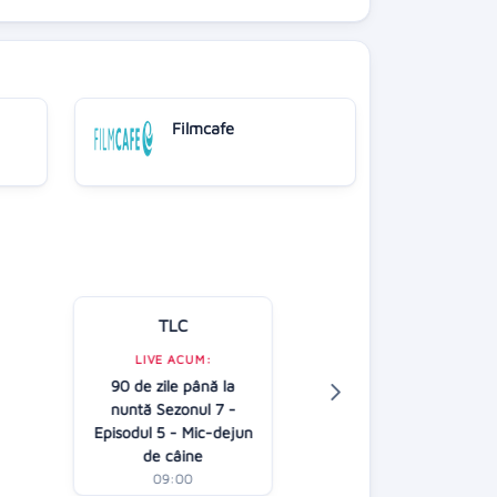
Filmcafe
TLC
Kanal D
LIVE ACUM:
90 de zile până la
LIVE ACUM:
nuntă Sezonul 7 -
O noua sansa 
Episodul 5 - Mic-dejun
07:30
de câine
09:00