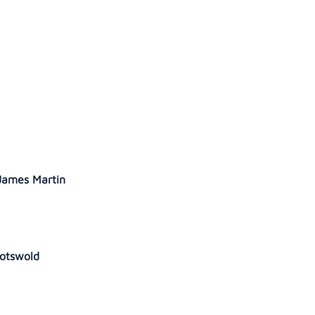
u James Martin
Cotswold