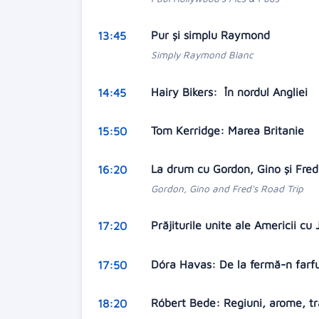
Pur şi simplu Raymond
13:45
Simply Raymond Blanc
Hairy Bikers: În nordul Angliei
14:45
Tom Kerridge: Marea Britanie
15:50
La drum cu Gordon, Gino şi Fre
16:20
Gordon, Gino and Fred's Road Trip
Prăjiturile unite ale Americii c
17:20
Dóra Havas: De la fermă-n farf
17:50
Róbert Bede: Regiuni, arome, tr
18:20