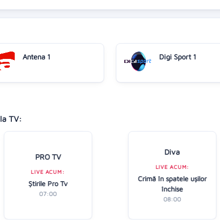
Antena 1
Digi Sport 1
la TV:
Diva
PRO TV
LIVE ACUM:
LIVE ACUM:
Crimă în spatele ușilor
Ştirile Pro Tv
închise
07:00
08:00