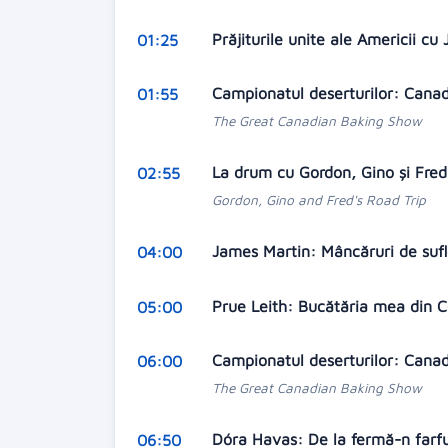
Prăjiturile unite ale Americii c
01:25
Campionatul deserturilor: Can
01:55
The Great Canadian Baking Show
La drum cu Gordon, Gino şi Fre
02:55
Gordon, Gino and Fred's Road Trip
James Martin: Mâncăruri de suf
04:00
Prue Leith: Bucătăria mea din 
05:00
Campionatul deserturilor: Can
06:00
The Great Canadian Baking Show
Dóra Havas: De la fermă-n farf
06:50