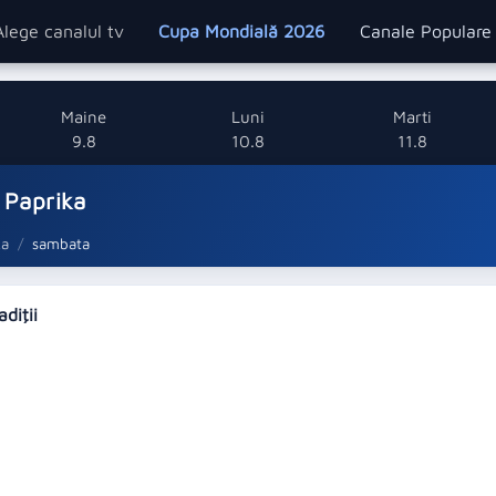
Alege canalul tv
Cupa Mondială 2026
Canale Popular
Maine
Luni
Marti
9.8
10.8
11.8
 Paprika
ka
sambata
adiţii