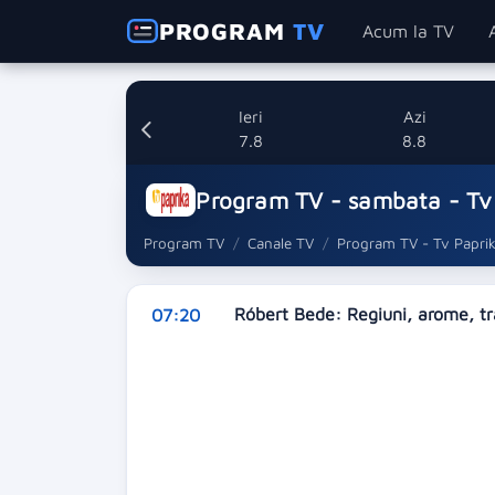
PROGRAM
TV
Acum la TV
Ieri
Azi
7.8
8.8
Program TV - sambata - Tv
Program TV
Canale TV
Program TV - Tv Papri
Róbert Bede: Regiuni, arome, tr
07:20