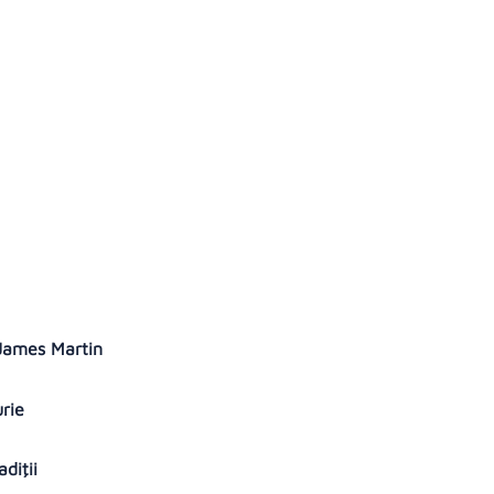
d
u James Martin
urie
adiţii