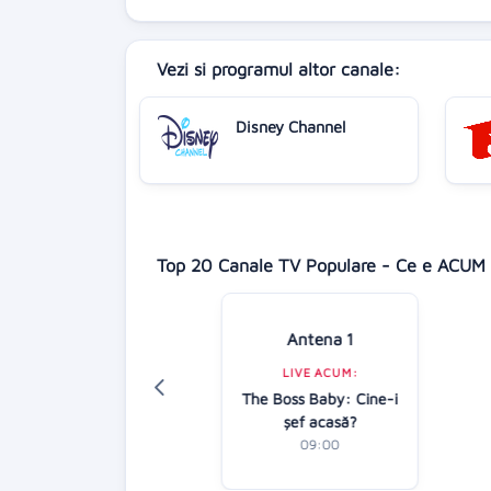
Vezi si programul altor canale:
Disney Channel
Top 20 Canale TV Populare - Ce e ACUM 
isney Channel
Antena 1
LIVE ACUM:
LIVE ACUM:
culous: Buburuza
The Boss Baby: Cine-i
și Motan Noir
şef acasă?
09:20
09:00