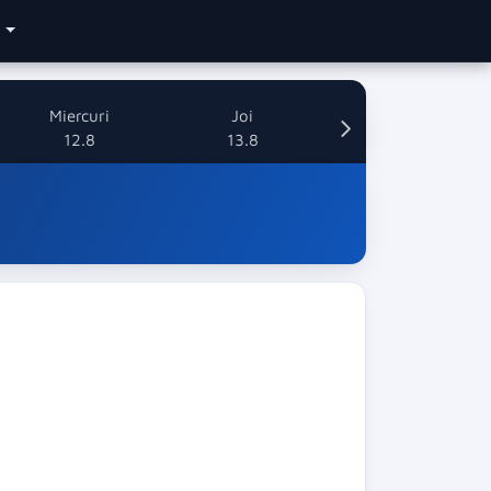
e
Miercuri
Joi
12.8
13.8