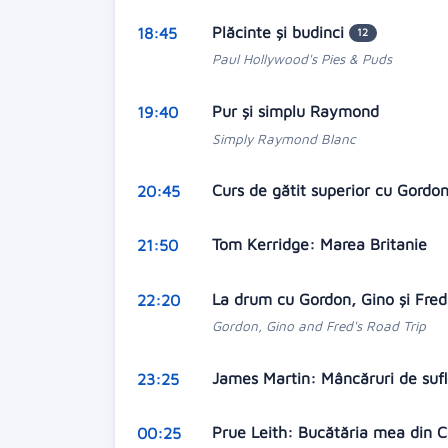
Plăcinte şi budinci
18:45
12
Paul Hollywood's Pies & Puds
Pur şi simplu Raymond
19:40
Simply Raymond Blanc
Curs de gătit superior cu Gordo
20:45
Tom Kerridge: Marea Britanie
21:50
La drum cu Gordon, Gino şi Fre
22:20
Gordon, Gino and Fred's Road Trip
James Martin: Mâncăruri de suf
23:25
Prue Leith: Bucătăria mea din 
00:25