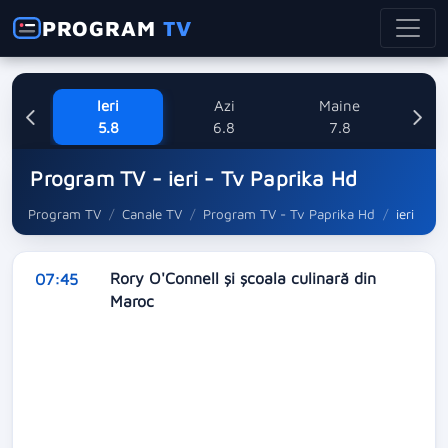
PROGRAM
TV
Ieri
Azi
Maine
Sa
5.8
6.8
7.8
Program TV - ieri - Tv Paprika Hd
Program TV
Canale TV
Program TV - Tv Paprika Hd
ieri
Rory O'Connell şi şcoala culinară din
07:45
Maroc