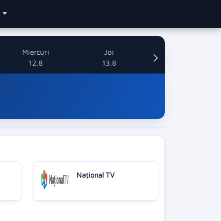
e
Miercuri
Joi
12.8
13.8
Naţional TV