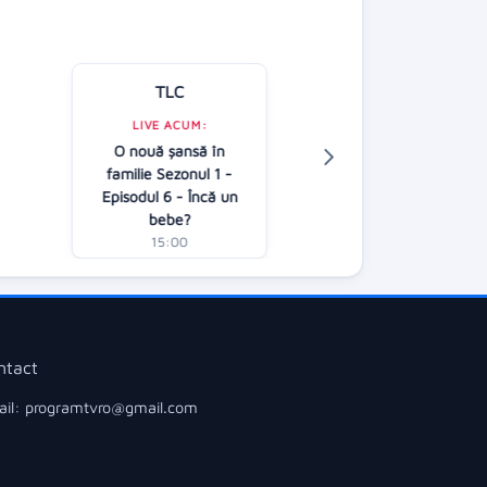
TLC
Kanal D
LIVE ACUM:
O nouă șansă în
LIVE ACUM:
familie Sezonul 1 -
ROventura
A
Episodul 6 - Încă un
14:45
bebe?
15:00
ntact
il: programtvro@gmail.com