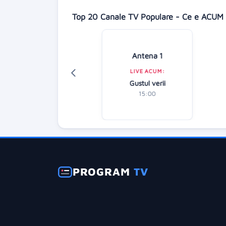
Top 20 Canale TV Populare - Ce e ACUM 
isney Channel
Antena 1
LIVE ACUM:
LIVE ACUM:
hineas și Ferb
Gustul verii
15:15
15:00
PROGRAM
TV