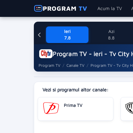
PROGRAM
TV
Acum la TV
Ieri
Azi
7.8
8.8
Program TV - ieri - Tv City
Program TV
Canale TV
Program TV - Tv City 
Vezi si programul altor canale:
Prima TV