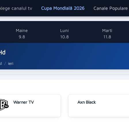
Alege canalul tv
Cupa Mondială 2026
Canale Popular
Maine
Luni
Marti
9.8
10.8
11.8
 Hd
Hd
ieri
Warner TV
Axn Black