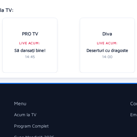
la TV:
PRO TV
Diva
LIVE ACUM:
LIVE ACUM:
Să dansați bine!
Deserturi cu dragoste
14:45
14:00
Menu
Co
Acum la TV
Ema
Program Complet