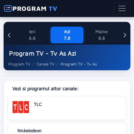
PROGRAM
TV
Ieri
Azi
Maine
Dum
6.8
7.8
8.8
Program TV - Tv As Azi
Program TV
Canale TV
Program TV - Tv As
Vezi si programul altor canale:
TLC
Nickelodeon