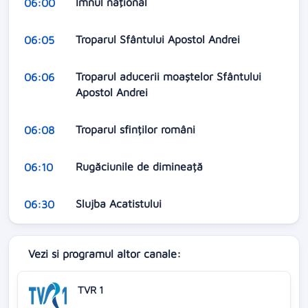
Imnul naţional
06:00
Troparul Sfântului Apostol Andrei
06:05
Troparul aducerii moaștelor Sfântului
06:06
Apostol Andrei
Troparul sfinților români
06:08
Rugăciunile de dimineață
06:10
Slujba Acatistului
06:30
Vezi si programul altor canale:
TVR 1