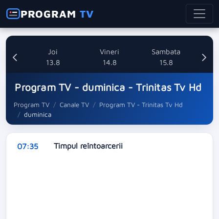
PROGRAM
TV
uri
Joi
Vineri
Sambata
8
13.8
14.8
15.8
Program TV - duminica - Trinitas Tv Hd
Program TV
Canale TV
Program TV - Trinitas Tv Hd
duminica
Timpul reîntoarcerii
07:35