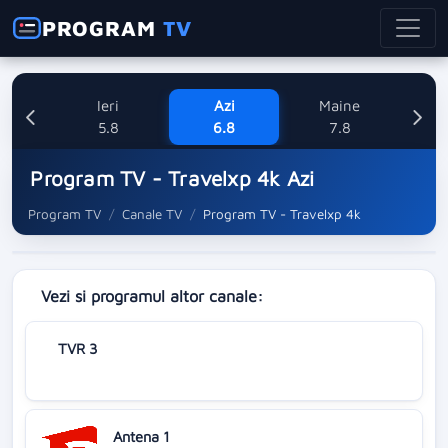
PROGRAM
TV
Ieri
Azi
Maine
Sa
5.8
6.8
7.8
Program TV - Travelxp 4k Azi
Program TV
Canale TV
Program TV - Travelxp 4k
Vezi si programul altor canale:
TVR 3
Antena 1