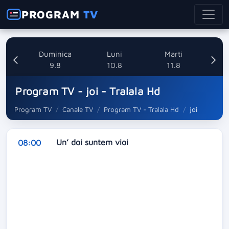
PROGRAM
TV
ata
Duminica
Luni
Marti
8
9.8
10.8
11.8
Program TV - joi - Tralala Hd
Program TV
Canale TV
Program TV - Tralala Hd
joi
Un’ doi suntem vioi
08:00