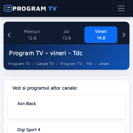
PROGRAM
TV
ne
Miercuri
Joi
Vineri
Sa
8
12.8
13.8
14.8
Program TV - vineri - Tdc
Program TV
Canale TV
Program TV - Tdc
vineri
Vezi si programul altor canale:
Axn Black
Digi Sport 4