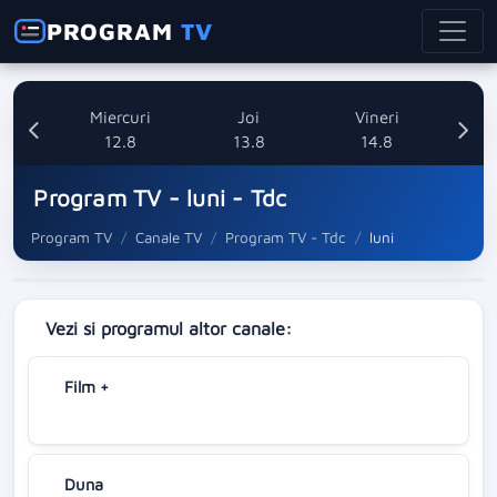
PROGRAM
TV
ti
Miercuri
Joi
Vineri
8
12.8
13.8
14.8
Program TV - luni - Tdc
Program TV
Canale TV
Program TV - Tdc
luni
Vezi si programul altor canale:
Film +
Duna