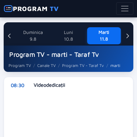
PROGRAM
TV
ata
Duminica
Luni
Marti
8
9.8
10.8
11.8
Program TV - marti - Taraf Tv
Program TV
Canale TV
Program TV - Taraf Tv
marti
Videodedicaţii
08:30