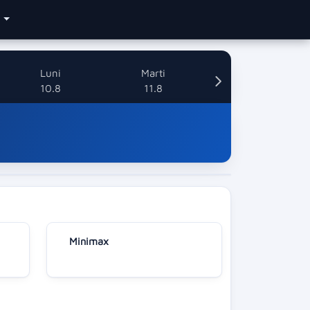
e
Luni
Marti
10.8
11.8
Minimax