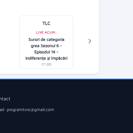
TLC
Kanal D
LIVE ACUM:
Surori de categoria
LIVE ACUM:
grea Sezonul 6 -
Casa iubirii
Episodul 14 -
16:30
Indiferențe și împăcări
17:00
ntact
il: programtvro@gmail.com