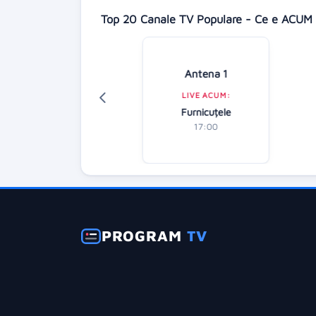
Top 20 Canale TV Populare - Ce e ACUM 
Digi 24
Antena 1
LIVE ACUM:
LIVE ACUM:
Știrile zilei
Furnicuțele
16:00
17:00
PROGRAM
TV