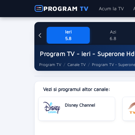
PROGRAM
TV
Acum la TV
Ieri
Azi
5.8
6.8
Program TV - ieri - Superone Hd
Program TV
Canale TV
Program TV - Superon
Vezi si programul altor canale:
Disney Channel