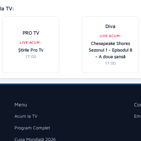
la TV:
Diva
PRO TV
LIVE ACUM:
LIVE ACUM:
Chesapeake Shores
Ştirile Pro Tv
Sezonul 1 - Episodul 8
- A doua șansă
17:00
17:00
Menu
Co
Acum la TV
Ema
Program Complet
Cupa Mondială 2026