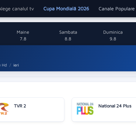
Alege canalul tv
Cupa Mondială 2026
Canale Popular
Maine
Sambata
Duminica
7.8
8.8
9.8
e Hd
ieri
TVR 2
National 24 Plus