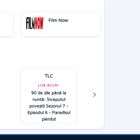
Film Now
TLC
Kanal D
LIVE ACUM:
90 de zile până la
LIVE ACUM:
nuntă: Începutul
Știrile Kanal 
poveştii Sezonul 7 -
12:00
Episodul 6 - Paradisul
pierdut
12:00