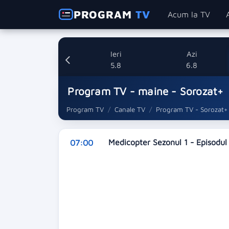
PROGRAM
TV
Acum la TV
Ieri
Azi
5.8
6.8
Program TV - maine - Sorozat+
Program TV
Canale TV
Program TV - Sorozat+
Medicopter Sezonul 1 - Episodul
07:00