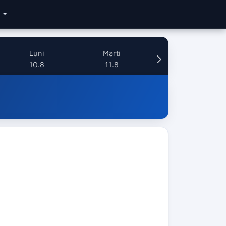
e
Luni
Marti
10.8
11.8