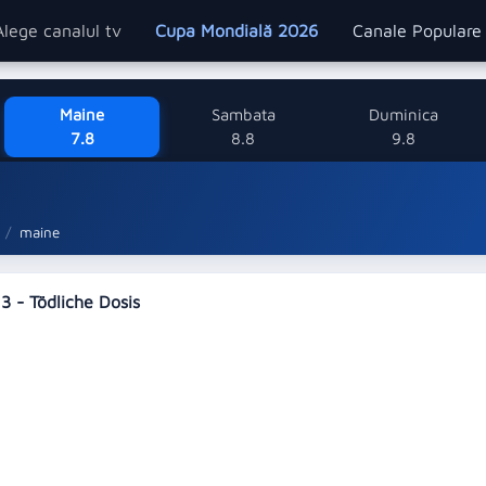
Alege canalul tv
Cupa Mondială 2026
Canale Popular
Maine
Sambata
Duminica
7.8
8.8
9.8
maine
 3 - Tödliche Dosis