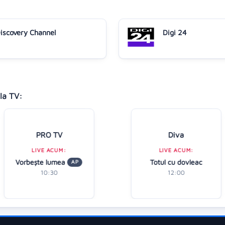
iscovery Channel
Digi 24
la TV:
PRO TV
Diva
LIVE ACUM:
LIVE ACUM:
Vorbeşte lumea
Totul cu dovleac
AP
10:30
12:00