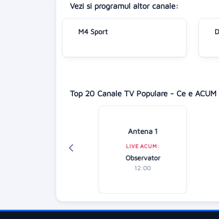
Vezi si programul altor canale:
M4 Sport
D
Top 20 Canale TV Populare - Ce e ACUM 
Digi 24
Antena 1
LIVE ACUM:
LIVE ACUM:
Știrile amiezii
Observator
12:00
12:00