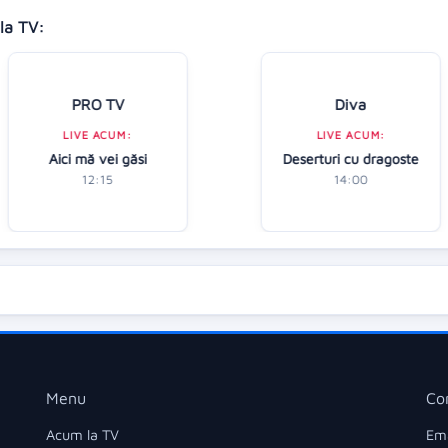
la TV:
PRO TV
Diva
LIVE ACUM:
LIVE ACUM:
Aici mă vei găsi
Deserturi cu dragoste
12:15
14:00
Menu
Co
Acum la TV
Ema