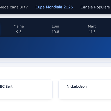
Alege canalul tv
Cupa Mondială 2026
Canale Popular
Maine
Luni
Marti
9.8
10.8
11.8
BC Earth
Nickelodeon