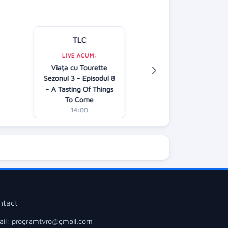
TLC
Kanal D
LIVE ACUM:
LIVE ACUM:
Viața cu Tourette
În căutarea adev
Sezonul 3 - Episodul 8
AP
- A Tasting Of Things
13:00
To Come
14:00
ntact
il: programtvro@gmail.com