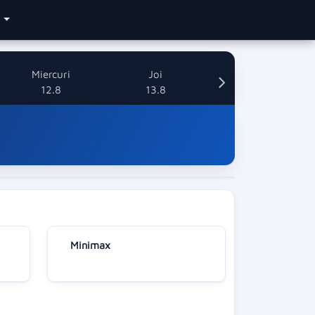
e
Miercuri
Joi
12.8
13.8
Minimax