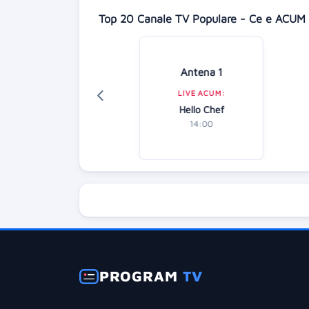
Top 20 Canale TV Populare - Ce e ACUM 
isney Channel
Antena 1
LIVE ACUM:
LIVE ACUM:
Electric Bloom
Hello Chef
14:15
14:00
PROGRAM
TV