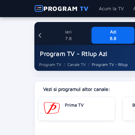
PROGRAM
TV
Acum la TV
Ieri
Azi
7.8
8.8
Program TV - Rtlup Azi
Program TV
Canale TV
Program TV - Rtlup
Vezi si programul altor canale:
Prima TV
B