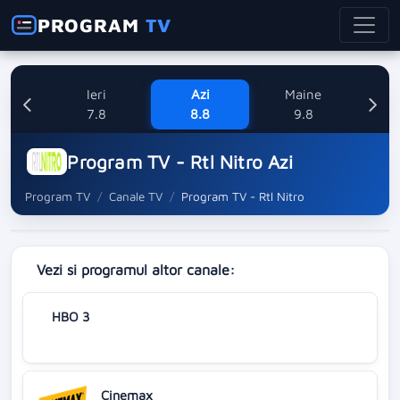
PROGRAM
TV
Ieri
Azi
Maine
L
7.8
8.8
9.8
1
Program TV - Rtl Nitro Azi
Program TV
Canale TV
Program TV - Rtl Nitro
Vezi si programul altor canale:
HBO 3
Cinemax