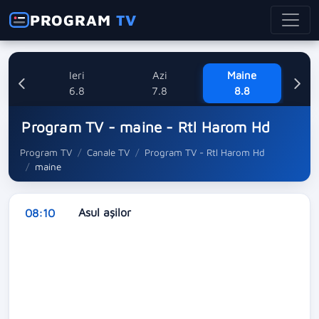
PROGRAM
TV
Ieri
Azi
Maine
Dum
6.8
7.8
8.8
Program TV - maine - Rtl Harom Hd
Program TV
Canale TV
Program TV - Rtl Harom Hd
maine
Asul așilor
08:10