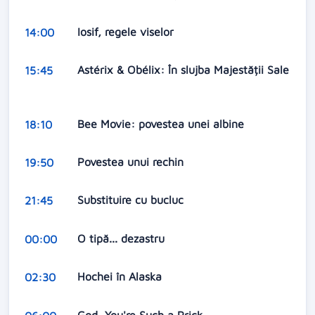
Iosif, regele viselor
14:00
Astérix & Obélix: În slujba Majestății Sale
15:45
Bee Movie: povestea unei albine
18:10
Povestea unui rechin
19:50
Substituire cu bucluc
21:45
O tipă... dezastru
00:00
Hochei în Alaska
02:30
God, You're Such a Prick