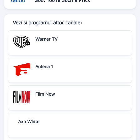
06:00
Vezi si programul altor canale:
Warner TV
Antena 1
Film Now
Axn White