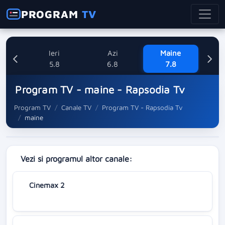
PROGRAM
TV
Ieri
Azi
Maine
Sa
5.8
6.8
7.8
Program TV - maine - Rapsodia Tv
Program TV
Canale TV
Program TV - Rapsodia Tv
maine
Vezi si programul altor canale:
Cinemax 2