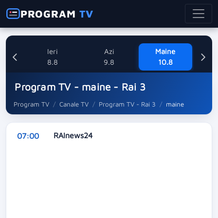
PROGRAM
TV
Ieri
Azi
Maine
M
8.8
9.8
10.8
Program TV - maine - Rai 3
Program TV
Canale TV
Program TV - Rai 3
maine
RAInews24
07:00