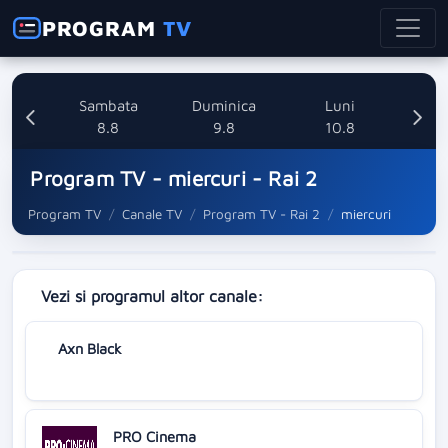
PROGRAM
TV
ri
Sambata
Duminica
Luni
8
8.8
9.8
10.8
Program TV - miercuri - Rai 2
Program TV
Canale TV
Program TV - Rai 2
miercuri
Vezi si programul altor canale:
Axn Black
PRO Cinema