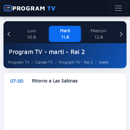
PROGRAM
TV
ne
Luni
Marti
Miercuri
8
10.8
11.8
12.8
Program TV - marti - Rai 2
Program TV
Canale TV
Program TV - Rai 2
marti
Ritorno a Las Sabinas
07:00