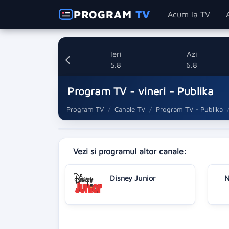
PROGRAM
TV
Acum la TV
Ieri
Azi
5.8
6.8
Program TV - vineri - Publika
Program TV
Canale TV
Program TV - Publika
Vezi si programul altor canale:
Disney Junior
N