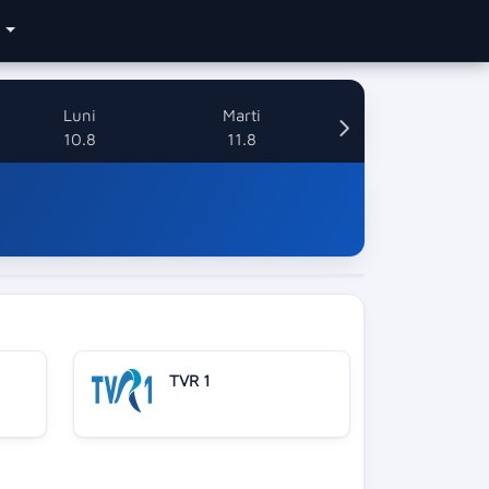
e
Luni
Marti
10.8
11.8
TVR 1