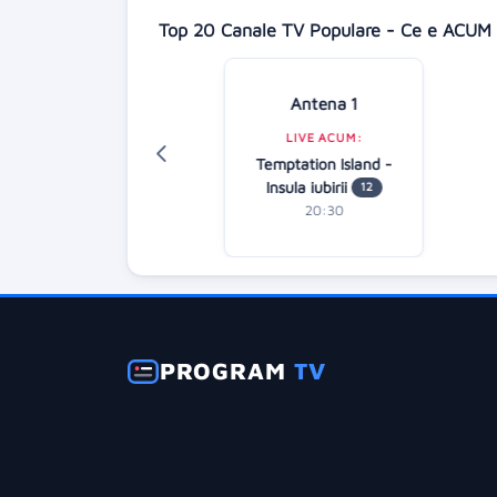
Top 20 Canale TV Populare - Ce e ACUM 
Antena 1
Digi 24
LIVE ACUM:
LIVE ACUM:
Temptation Island -
rnalul de seară
Insula iubirii
12
20:00
20:30
PROGRAM
TV