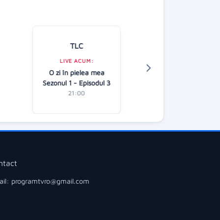
TLC
Kanal D
LIVE ACUM:
LIVE ACUM:
O zi în pielea mea
O dragoste
Sezonul 1 - Episodul 3
20:00
21:00
ntact
il: programtvro@gmail.com