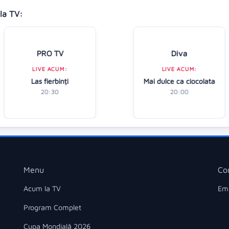
la TV:
PRO TV
Diva
LIVE ACUM:
LIVE ACUM:
Las fierbinți
Mai dulce ca ciocolata
20:30
20:00
Menu
Co
Acum la TV
Ema
Program Complet
Cupa Mondială 2026