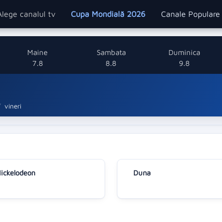
Alege canalul tv
Cupa Mondială 2026
Canale Popular
Maine
Sambata
Duminica
7.8
8.8
9.8
vineri
ickelodeon
Duna