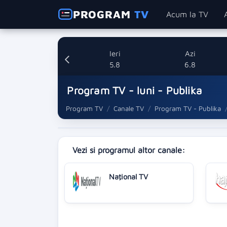
PROGRAM
TV
Acum la TV
Ieri
Azi
5.8
6.8
Program TV - luni - Publika
Program TV
Canale TV
Program TV - Publika
Vezi si programul altor canale:
Naţional TV