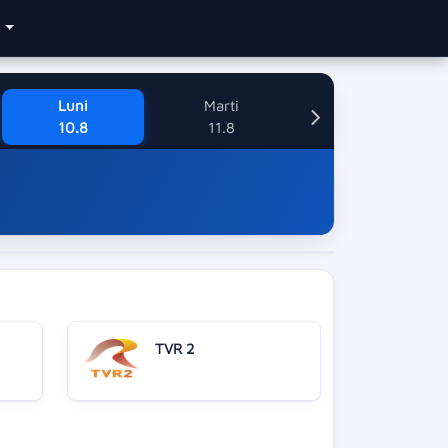
e
Luni
Marti
10.8
11.8
TVR 2