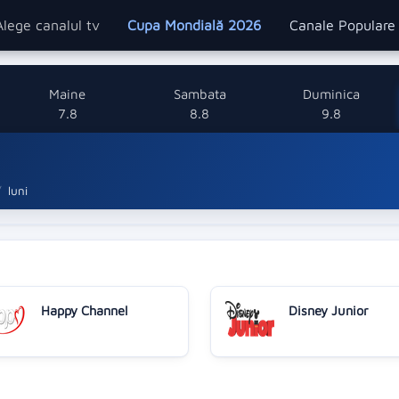
Alege canalul tv
Cupa Mondială 2026
Canale Popular
Maine
Sambata
Duminica
7.8
8.8
9.8
luni
Happy Channel
Disney Junior