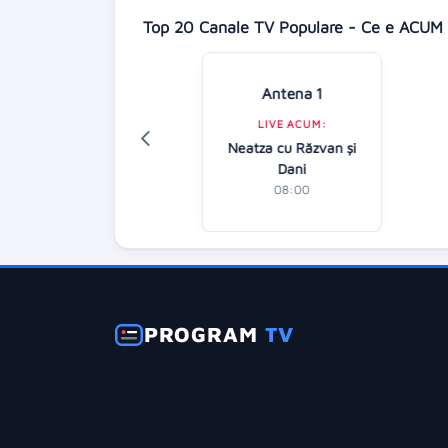
Top 20 Canale TV Populare - Ce e ACUM 
Antena 1
Digi 24
LIVE ACUM:
LIVE ACUM:
Neatza cu Răzvan şi
tirile dimineții
Dani
07:00
08:00
PROGRAM
TV