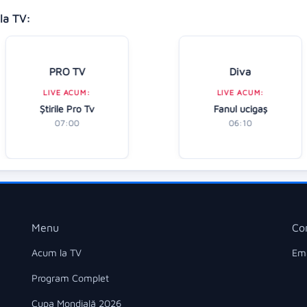
la TV:
PRO TV
Diva
LIVE ACUM:
LIVE ACUM:
Ştirile Pro Tv
Fanul ucigaș
07:00
06:10
Menu
Co
Acum la TV
Ema
Program Complet
Cupa Mondială 2026