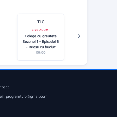
TLC
Kanal D
LIVE ACUM:
Colege cu greutate
LIVE ACUM:
Sezonul 1 - Episodul 5
Follow us
- Brioșe cu bucluc
08:00
08:00
ntact
il: programtvro@gmail.com