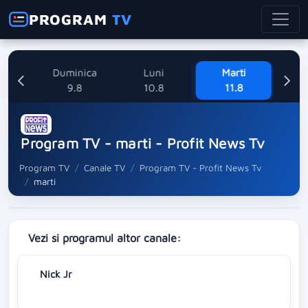
PROGRAM
TV
ne
Duminica
Luni
Marti
Mi
8
9.8
10.8
11.8
Program TV - marti - Profit News Tv
Program TV
Canale TV
Program TV - Profit News Tv
marti
Vezi si programul altor canale:
Nick Jr