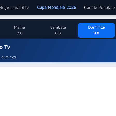
Alege canalul tv
Cupa Mondială 2026
Canale Popular
Maine
Sambata
Duminica
7.8
8.8
9.8
o Tv
duminica