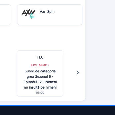
Axn Spin
TLC
Kanal D
LIVE ACUM:
LIVE ACUM:
Surori de categoria
Jocul cuvintelo
grea Sezonul 6 -
Dan Negru
A
Episodul 12 - Nimeni
15:00
nu insultă pe nimeni
15:00