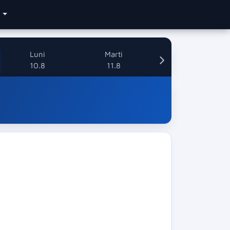
e
Luni
Marti
10.8
11.8