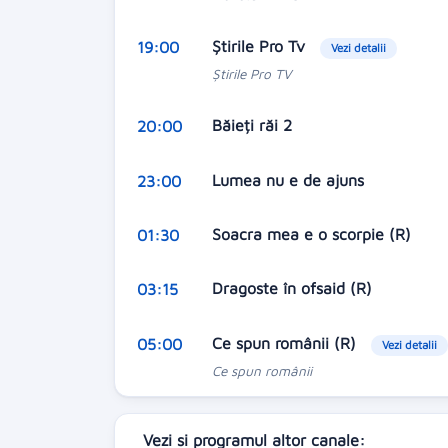
Ştirile Pro Tv
19:00
Vezi detalii
Ştirile Pro TV
Băieți răi 2
20:00
Lumea nu e de ajuns
23:00
Soacra mea e o scorpie (R)
01:30
Dragoste în ofsaid (R)
03:15
Ce spun românii (R)
05:00
Vezi detalii
Ce spun românii
Vezi si programul altor canale: