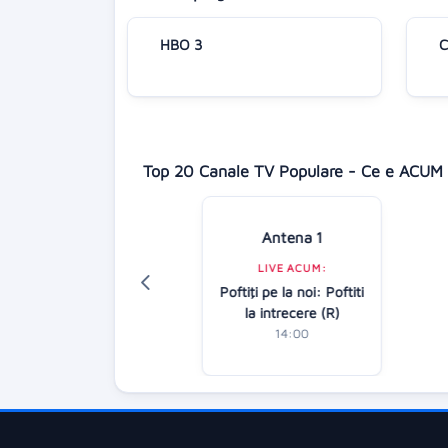
HBO 3
C
Top 20 Canale TV Populare - Ce e ACUM 
Antena 1
Digi 24
LIVE ACUM:
LIVE ACUM:
Poftiţi pe la noi: Poftiti
Știrile amiezii
la intrecere (R)
12:00
14:00