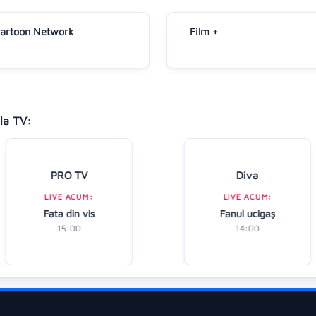
artoon Network
Film +
la TV:
PRO TV
Diva
LIVE ACUM:
LIVE ACUM:
Fata din vis
Fanul ucigaș
15:00
14:00