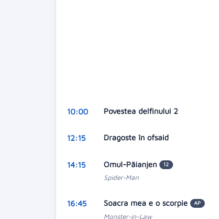
Povestea delfinului 2
10:00
Dragoste în ofsaid
12:15
Omul-Păianjen
14:15
12
Spider-Man
Soacra mea e o scorpie
16:45
AP
Monster-in-Law