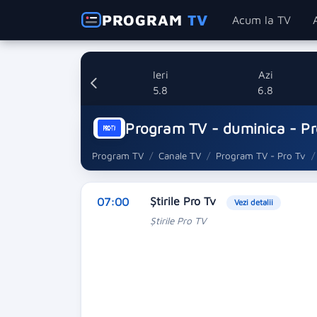
PROGRAM
TV
Acum la TV
Ieri
Azi
5.8
6.8
Program TV - duminica - Pr
Program TV
Canale TV
Program TV - Pro Tv
Ştirile Pro Tv
07:00
Vezi detalii
Ştirile Pro TV